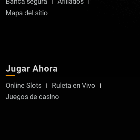
Banca segura
Afiliados
Mapa del sitio
Jugar Ahora
Online Slots
Ruleta en Vivo
Juegos de casino