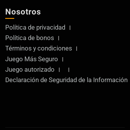
Nosotros
Política de privacidad
Política de bonos
Términos y condiciones
Juego Más Seguro
Juego autorizado
Declaración de Seguridad de la Información