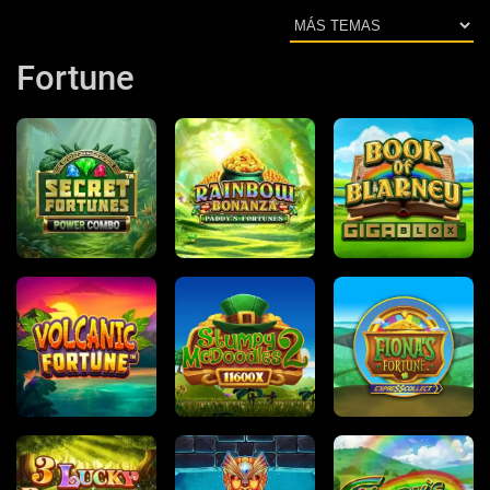
Fortune