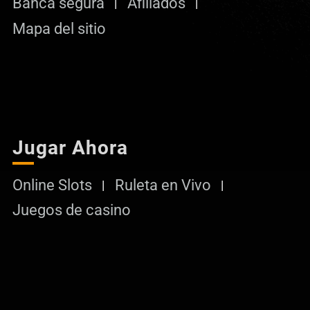
Banca segura
Afiliados
Mapa del sitio
Jugar Ahora
Online Slots
Ruleta en Vivo
Juegos de casino