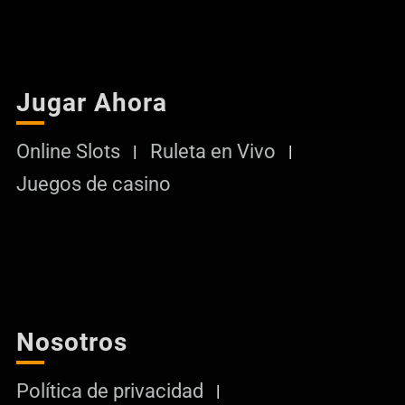
Jugar Ahora
Online Slots
Ruleta en Vivo
Juegos de casino
Nosotros
Política de privacidad