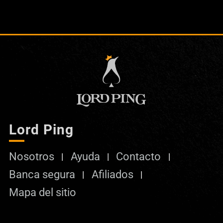
Lord Ping
Nosotros
Ayuda
Contacto
Banca segura
Afiliados
Mapa del sitio