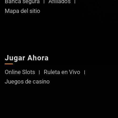
Banca segura
Afiliados
Mapa del sitio
Jugar Ahora
Online Slots
Ruleta en Vivo
Juegos de casino