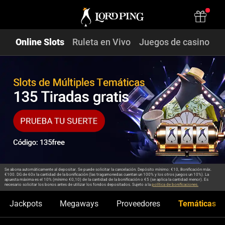
Online Slots
Ruleta en Vivo
Juegos de casino
Se abona automáticamente al depositar. Se puede solicitar la cancelación. Depósito mínimo: €10, Bonificación máx.
€100. DG de 60x la cantidad de la bonificación (las tragamonedas cuentan un 100% y los otros juegos un 10%). La
apuesta máxima es el 10% (mínimo €0,10) de la cantidad de la bonificación o €5 (se aplica la cantidad menor). Es
necesario solicitar los bonos antes de utilizar los fondos depositados. Sujeto a la
política de bonificaciones.
Jackpots
Megaways
Proveedores
Temáticas