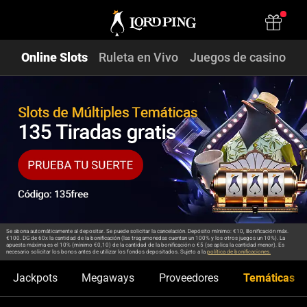
Online Slots
Ruleta en Vivo
Juegos de casino
Se abona automáticamente al depositar. Se puede solicitar la cancelación. Depósito mínimo: €10, Bonificación máx.
€100. DG de 60x la cantidad de la bonificación (las tragamonedas cuentan un 100% y los otros juegos un 10%). La
apuesta máxima es el 10% (mínimo €0,10) de la cantidad de la bonificación o €5 (se aplica la cantidad menor). Es
necesario solicitar los bonos antes de utilizar los fondos depositados. Sujeto a la
política de bonificaciones.
Jackpots
Megaways
Proveedores
Temáticas