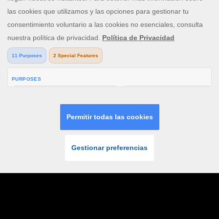
INICIAR
ÚNETE
SESIÓN