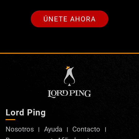
ÚNETE AHORA
Lord Ping
Nosotros
Ayuda
Contacto