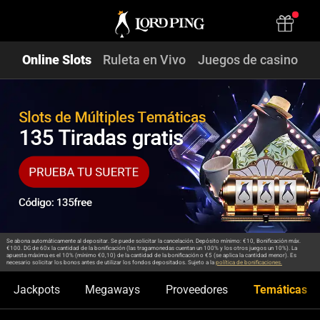
Online Slots
Ruleta en Vivo
Juegos de casino
Se abona automáticamente al depositar. Se puede solicitar la cancelación. Depósito mínimo: €10, Bonificación máx.
€100. DG de 60x la cantidad de la bonificación (las tragamonedas cuentan un 100% y los otros juegos un 10%). La
apuesta máxima es el 10% (mínimo €0,10) de la cantidad de la bonificación o €5 (se aplica la cantidad menor). Es
necesario solicitar los bonos antes de utilizar los fondos depositados. Sujeto a la
política de bonificaciones.
Jackpots
Megaways
Proveedores
Temáticas