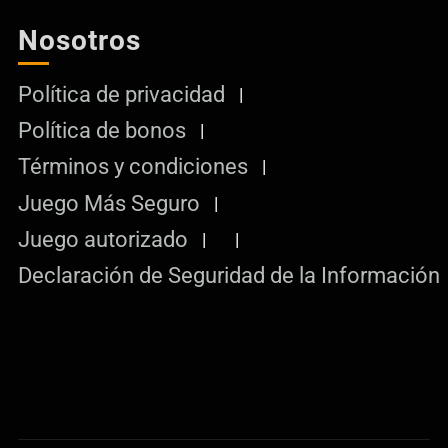
Nosotros
Política de privacidad
Política de bonos
Términos y condiciones
Juego Más Seguro
Juego autorizado
Declaración de Seguridad de la Información