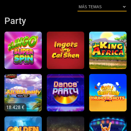
Party
18.428 €