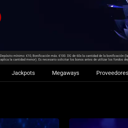
 Depósito mínimo: €10, Bonificación máx. €100. DG de 60x la cantidad de la bonificación 
aplica la cantidad menor). Es necesario solicitar los bonos antes de utilizar los fondos de
Jackpots
Megaways
Proveedore