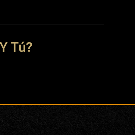
¿y Tú?