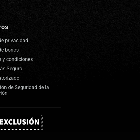
ros
 de privacidad
 de bonos
 y condiciones
ás Seguro
utorizado
ión de Seguridad de la
ción