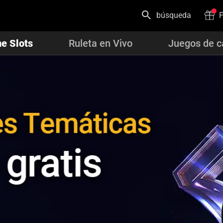
búsqueda
ne Slots
Ruleta en Vivo
Juegos de c