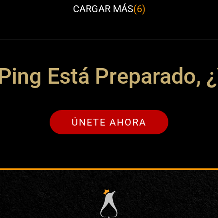
CARGAR MÁS
(
6
)
Ping Está Preparado, 
ÚNETE AHORA