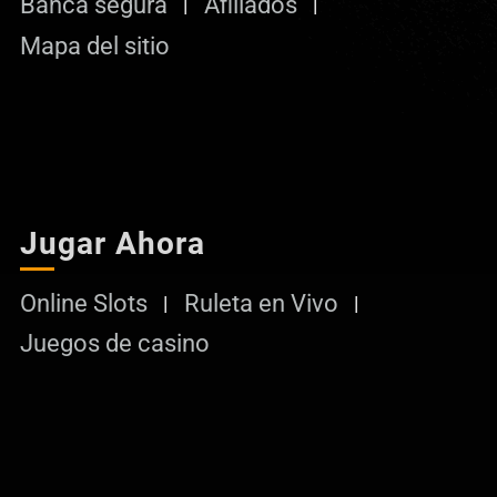
Banca segura
Afiliados
Mapa del sitio
Jugar Ahora
Online Slots
Ruleta en Vivo
Juegos de casino