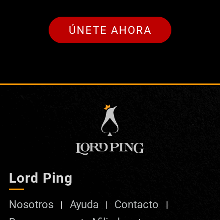
ÚNETE AHORA
Lord Ping
Nosotros
Ayuda
Contacto