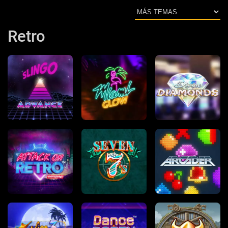
Retro