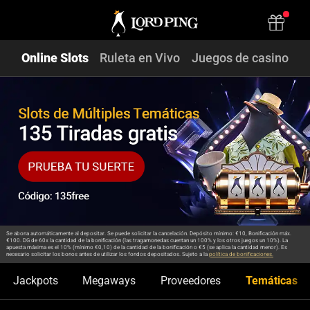
Online Slots
Ruleta en Vivo
Juegos de casino
Se abona automáticamente al depositar. Se puede solicitar la cancelación. Depósito mínimo: €10, Bonificación máx.
€100. DG de 60x la cantidad de la bonificación (las tragamonedas cuentan un 100% y los otros juegos un 10%). La
apuesta máxima es el 10% (mínimo €0,10) de la cantidad de la bonificación o €5 (se aplica la cantidad menor). Es
necesario solicitar los bonos antes de utilizar los fondos depositados. Sujeto a la
política de bonificaciones.
Jackpots
Megaways
Proveedores
Temáticas