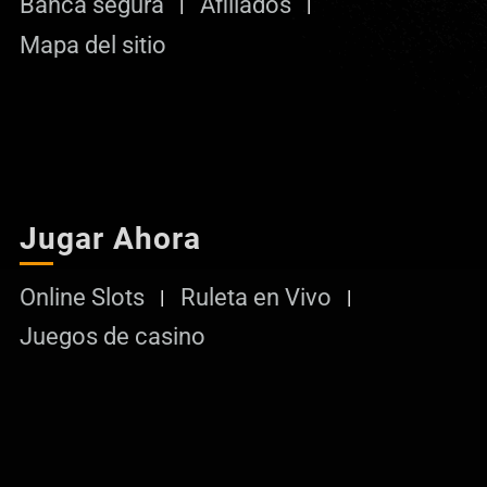
Banca segura
Afiliados
Mapa del sitio
Jugar Ahora
Online Slots
Ruleta en Vivo
Juegos de casino