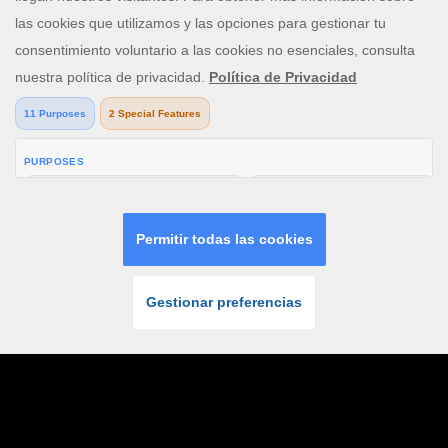
INICIAR
ÚNETE
SESIÓN