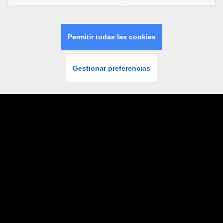
INICIAR
ÚNETE
SESIÓN