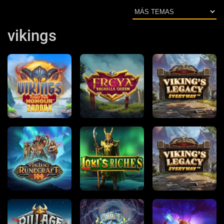
vikings