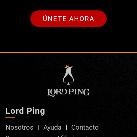
ÚNETE AHORA
Lord Ping
Nosotros
Ayuda
Contacto