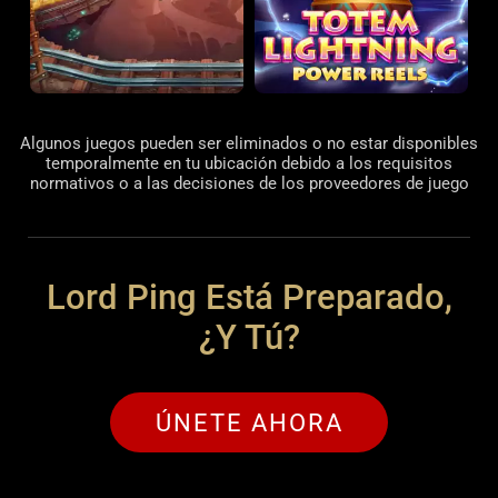
Algunos juegos pueden ser eliminados o no estar disponibles
temporalmente en tu ubicación debido a los requisitos
normativos o a las decisiones de los proveedores de juego
Lord Ping Está Preparado,
¿y Tú?
ÚNETE AHORA