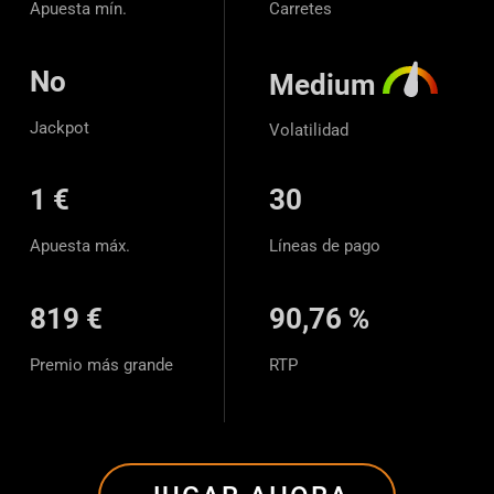
Apuesta mín.
Carretes
No
Medium
Jackpot
Volatilidad
1 €
30
Apuesta máx.
Líneas de pago
819 €
90,76 %
Premio más grande
RTP