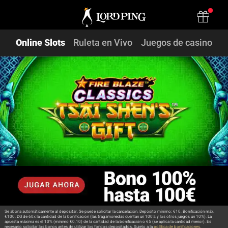
Online Slots
Ruleta en Vivo
Juegos de casino
Se abona automáticamente al depositar. Se puede solicitar la cancelación. Depósito mínimo: €10, Bonificación máx.
€100. DG de 60x la cantidad de la bonificación (las tragamonedas cuentan un 100% y los otros juegos un 10%). La
apuesta máxima es el 10% (mínimo €0,10) de la cantidad de la bonificación o €5 (se aplica la cantidad menor). Es
necesario solicitar los bonos antes de utilizar los fondos depositados. Sujeto a la
política de bonificaciones.