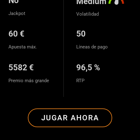
No
Medium
Jackpot
Volatilidad
60 €
50
Apuesta máx.
Líneas de pago
5582 €
96,5 %
Premio más grande
RTP
JUGAR AHORA