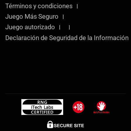
Términos y condiciones
Juego Más Seguro
Juego autorizado
Declaración de Seguridad de la Información