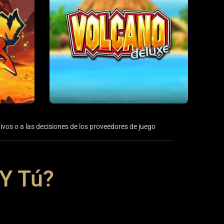
vos o a las decisiones de los proveedores de juego
¿y Tú?