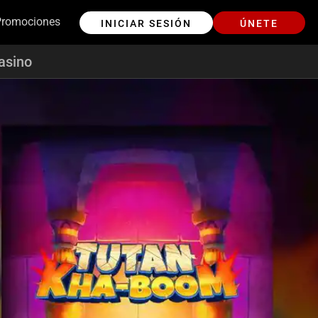
Promociones
INICIAR SESIÓN
ÚNETE
asino