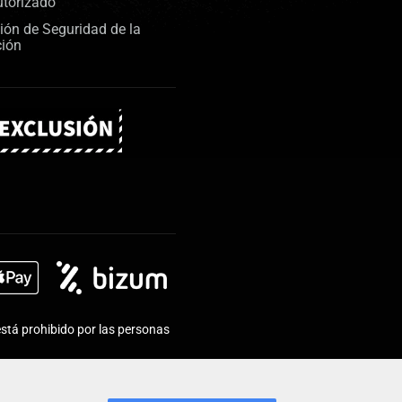
utorizado
ión de Seguridad de la
ción