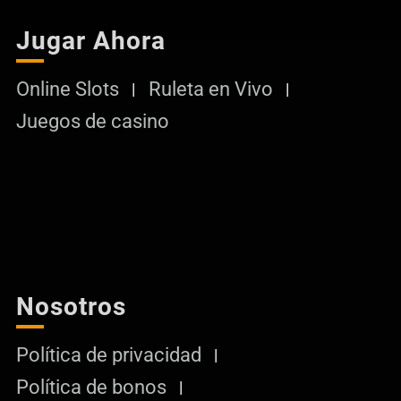
Jugar Ahora
Online Slots
Ruleta en Vivo
Juegos de casino
Nosotros
Política de privacidad
Política de bonos