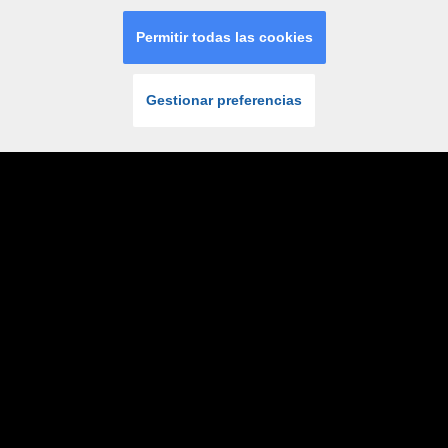
INICIAR
ÚNETE
SESIÓN