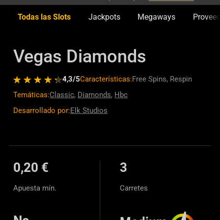
Todas las Slots
Jackpots
Megaways
Provee
Vegas Diamonds
4,3
/5
Características:
Free Spins, Respin
Temáticas:
Classic
,
Diamonds
,
Hbc
Desarrollado por:
Elk Studios
0,20 €
3
Apuesta mín.
Carretes