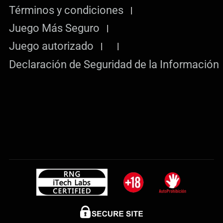
Términos y condiciones
Juego Más Seguro
Juego autorizado
Declaración de Seguridad de la Información