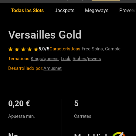
Todas las Slots
Jackpots
Megaways
Provee
Versailles Gold
5,0
/5
Características:
Free Spins, Gamble
Temáticas:
Kings/queens
,
Luck
,
Riches/jewels
Desarrollado por:
Amusnet
0,20 €
5
Apuesta mín.
Carretes