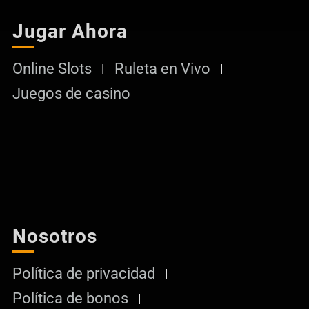
Jugar Ahora
Online Slots
Ruleta en Vivo
Juegos de casino
Nosotros
Política de privacidad
Política de bonos