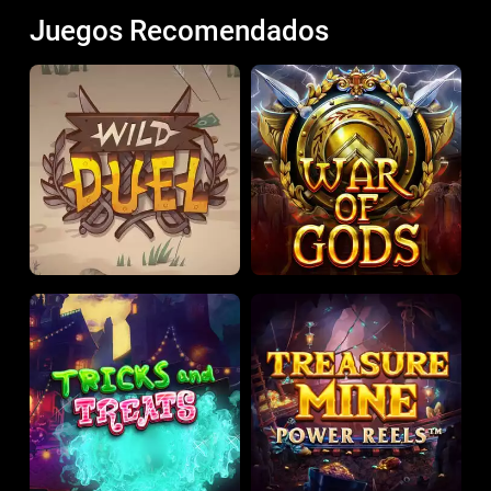
Juegos Recomendados