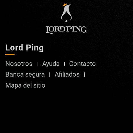
Lord Ping
Nosotros
Ayuda
Contacto
Banca segura
Afiliados
Mapa del sitio