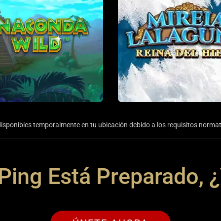
isponibles temporalmente en tu ubicación debido a los requisitos normati
Ping Está Preparado, 