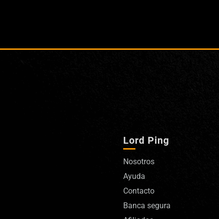
Lord Ping
Nosotros
Ayuda
Contacto
Banca segura