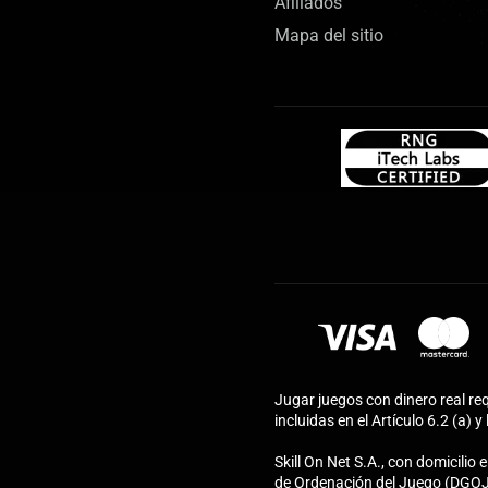
Afiliados
Mapa del sitio