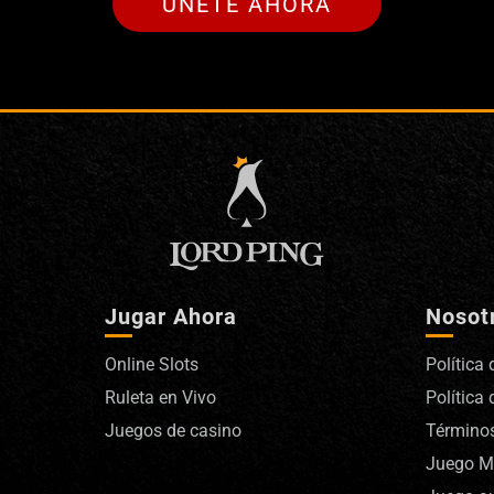
ÚNETE AHORA
Jugar Ahora
Nosot
Online Slots
Política
Ruleta en Vivo
Política
Juegos de casino
Términos
Juego M