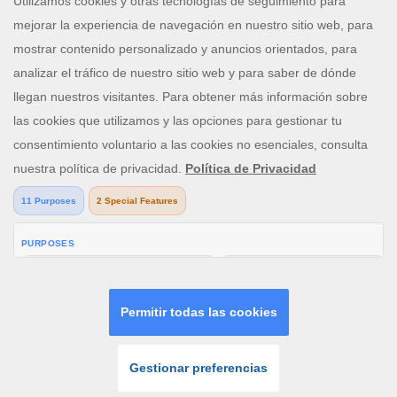
INICIAR
ÚNETE
SESIÓN