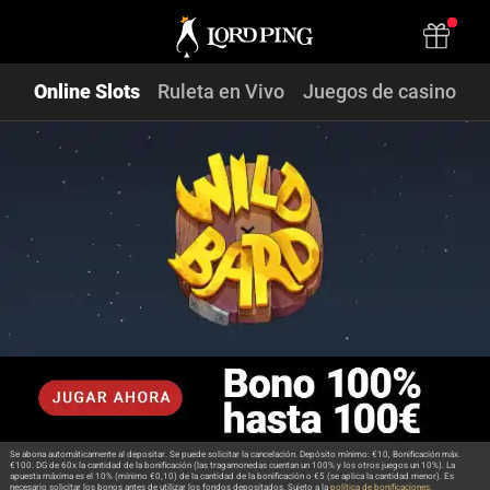
Online Slots
Ruleta en Vivo
Juegos de casino
Se abona automáticamente al depositar. Se puede solicitar la cancelación. Depósito mínimo: €10, Bonificación máx.
€100. DG de 60x la cantidad de la bonificación (las tragamonedas cuentan un 100% y los otros juegos un 10%). La
apuesta máxima es el 10% (mínimo €0,10) de la cantidad de la bonificación o €5 (se aplica la cantidad menor). Es
necesario solicitar los bonos antes de utilizar los fondos depositados. Sujeto a la
política de bonificaciones.