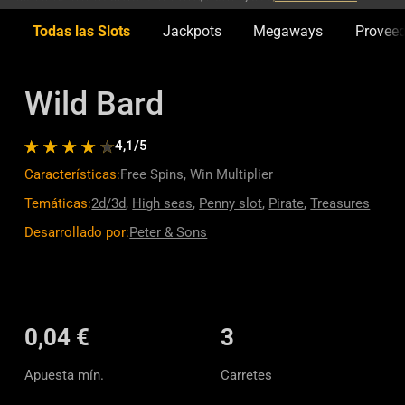
Todas las Slots
Jackpots
Megaways
Provee
Wild Bard
4,1
/5
Características:
Free Spins, Win Multiplier
Temáticas:
2d/3d
,
High seas
,
Penny slot
,
Pirate
,
Treasures
Desarrollado por:
Peter & Sons
0,04 €
3
Apuesta mín.
Carretes