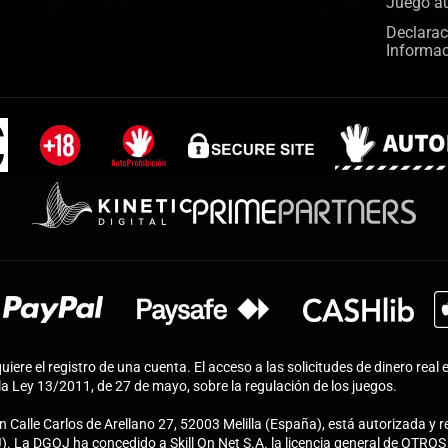
Juego a
Declarac
Informa