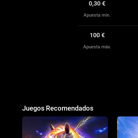
0,30 €
Apuesta mín.
100 €
Apuesta máx.
Juegos Recomendados