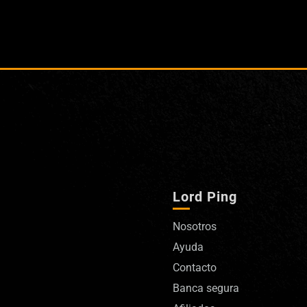
Lord Ping
Nosotros
Ayuda
Contacto
Banca segura