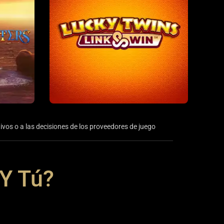
vos o a las decisiones de los proveedores de juego
¿y Tú?