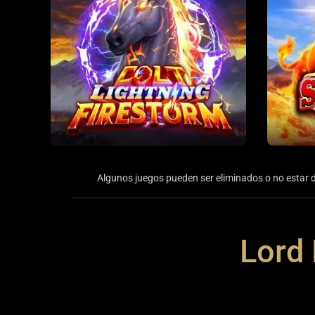
Algunos juegos pueden ser eliminados o no estar d
Lord 