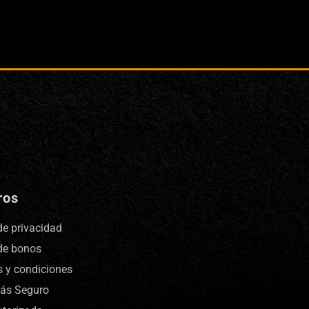
ros
 de privacidad
 de bonos
 y condiciones
ás Seguro