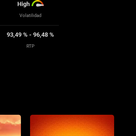
High
Volatilidad
93,49 %
-
96,48 %
RTP