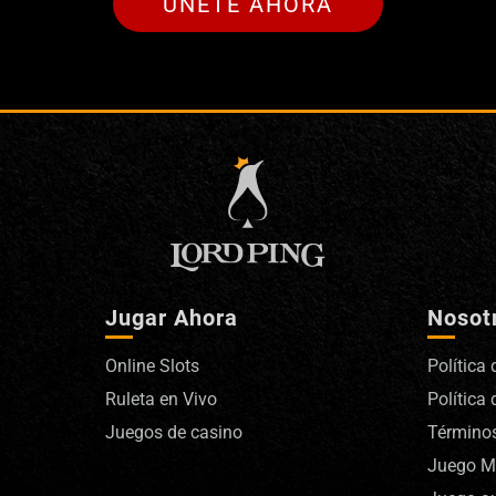
ÚNETE AHORA
Jugar Ahora
Nosot
Online Slots
Política
Ruleta en Vivo
Política
Juegos de casino
Términos
Juego M