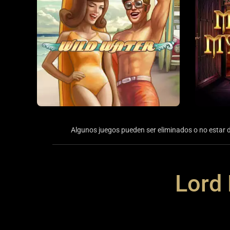
Algunos juegos pueden ser eliminados o no estar d
Lord 