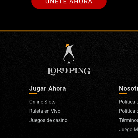
ÚNETE AHORA
Jugar Ahora
Nosot
Online Slots
Política
Ruleta en Vivo
Política
Juegos de casino
Términos
Juego M