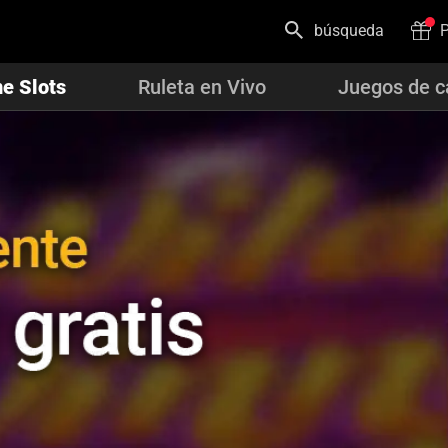
búsqueda
ne Slots
Ruleta en Vivo
Juegos de c