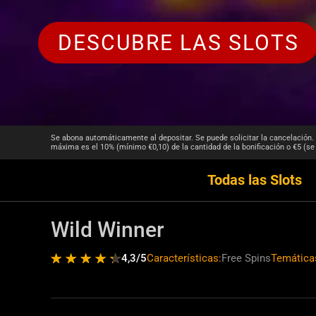
DESCUBRE LAS SLOTS
Se abona automáticamente al depositar. Se puede solicitar la cancelación.
máxima es el 10% (mínimo €0,10) de la cantidad de la bonificación o €5 (se 
Todas las Slots
Wild Winner
4,3
/5
Características:
Free Spins
Temática