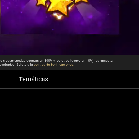
(las tragamonedas cuentan un 100% y los otros juegos un 10%). La apuesta
positados. Sujeto a la
política de bonificaciones.
s
Temáticas