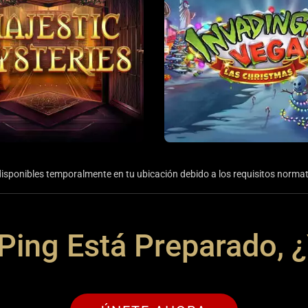
isponibles temporalmente en tu ubicación debido a los requisitos normati
Ping Está Preparado, 