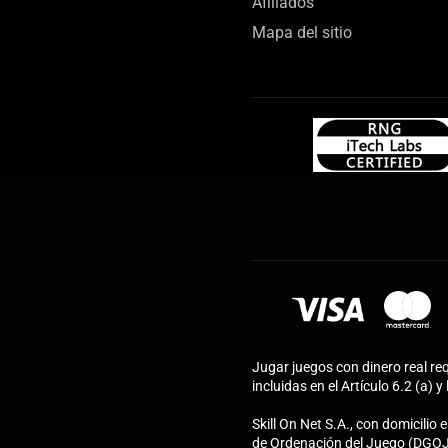
Afiliados
Mapa del sitio