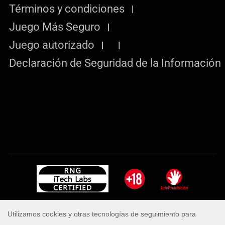
Términos y condiciones
Juego Más Seguro
Juego autorizado
Declaración de Seguridad de la Información