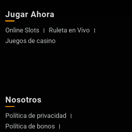
Jugar Ahora
Online Slots
Ruleta en Vivo
Juegos de casino
Nosotros
Política de privacidad
Política de bonos