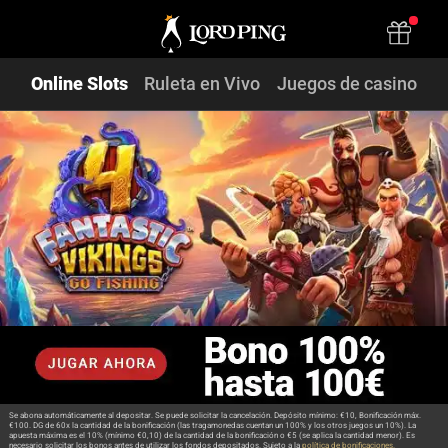
Online Slots
Ruleta en Vivo
Juegos de casino
Se abona automáticamente al depositar. Se puede solicitar la cancelación. Depósito mínimo: €10, Bonificación máx.
€100. DG de 60x la cantidad de la bonificación (las tragamonedas cuentan un 100% y los otros juegos un 10%). La
apuesta máxima es el 10% (mínimo €0,10) de la cantidad de la bonificación o €5 (se aplica la cantidad menor). Es
necesario solicitar los bonos antes de utilizar los fondos depositados. Sujeto a la
política de bonificaciones.