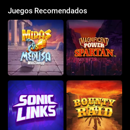
Juegos Recomendados