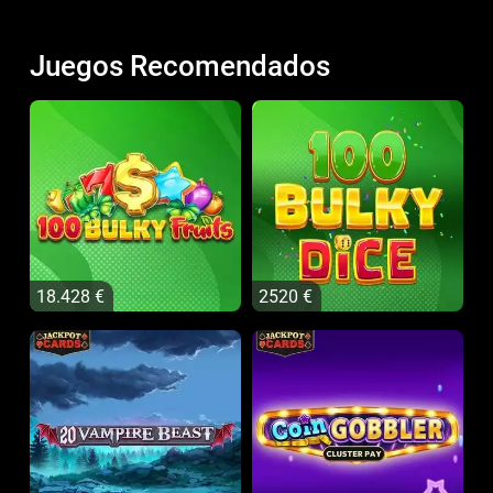
Juegos Recomendados
18.428 €
2520 €