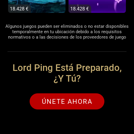
18.428 €
18.428 €
Algunos juegos pueden ser eliminados o no estar disponibles
temporalmente en tu ubicación debido a los requisitos
normativos o a las decisiones de los proveedores de juego
Lord Ping Está Preparado,
¿y Tú?
ÚNETE AHORA