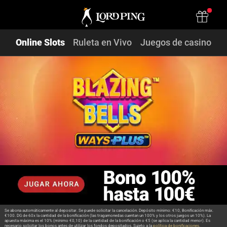
Online Slots
Ruleta en Vivo
Juegos de casino
Se abona automáticamente al depositar. Se puede solicitar la cancelación. Depósito mínimo: €10, Bonificación máx.
€100. DG de 60x la cantidad de la bonificación (las tragamonedas cuentan un 100% y los otros juegos un 10%). La
apuesta máxima es el 10% (mínimo €0,10) de la cantidad de la bonificación o €5 (se aplica la cantidad menor). Es
necesario solicitar los bonos antes de utilizar los fondos depositados. Sujeto a la
política de bonificaciones.