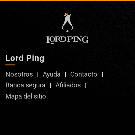
Lord Ping
Nosotros
Ayuda
Contacto
Banca segura
Afiliados
Mapa del sitio