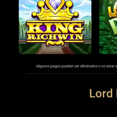
Algunos juegos pueden ser eliminados o no estar d
Lord 