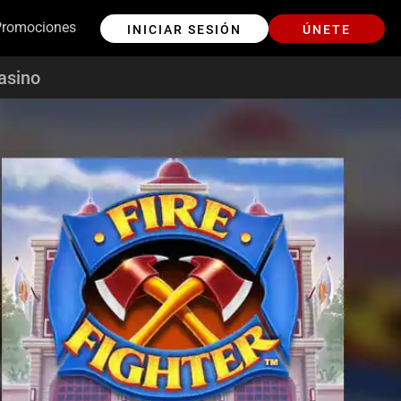
Promociones
INICIAR SESIÓN
ÚNETE
asino