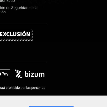
utorizado
ión de Seguridad de la
ción