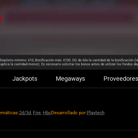
 Depósito mínimo: €10, Bonificación máx. €100. DG de 60x la cantidad de la bonificación 
aplica la cantidad menor). Es necesario solicitar los bonos antes de utilizar los fondos de
Jackpots
Megaways
Proveedore
emáticas:
2d/3d
,
Fire
,
Hbc
Desarrollado por:
Playtech