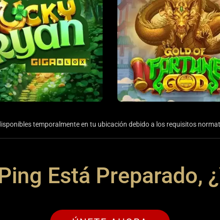
isponibles temporalmente en tu ubicación debido a los requisitos normati
Ping Está Preparado, 