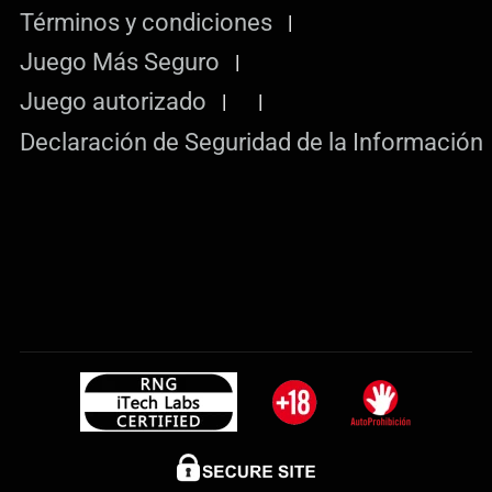
Términos y condiciones
Juego Más Seguro
Juego autorizado
Declaración de Seguridad de la Información