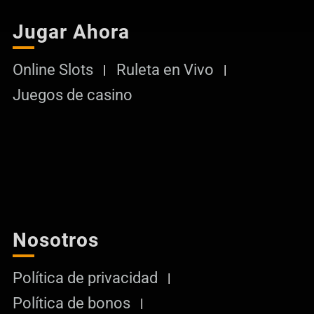
Jugar Ahora
Online Slots
Ruleta en Vivo
Juegos de casino
Nosotros
Política de privacidad
Política de bonos