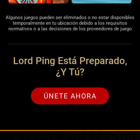
Algunos juegos pueden ser eliminados o no estar disponibles
temporalmente en tu ubicación debido a los requisitos
normativos o a las decisiones de los proveedores de juego
Lord Ping Está Preparado,
¿y Tú?
ÚNETE AHORA