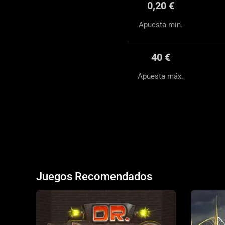
0,20 €
Apuesta mín.
40 €
Apuesta máx.
Juegos Recomendados