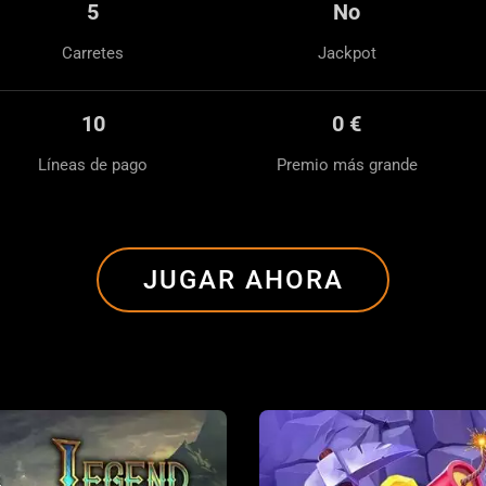
5
No
Carretes
Jackpot
10
0 €
Líneas de pago
Premio más grande
JUGAR AHORA