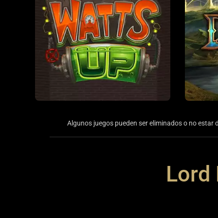
Algunos juegos pueden ser eliminados o no estar d
Lord 