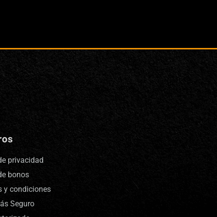
ros
 de privacidad
 de bonos
 y condiciones
ás Seguro