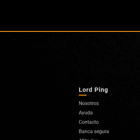
Lord Ping
Nosotros
Ayuda
Contacto
Banca segura