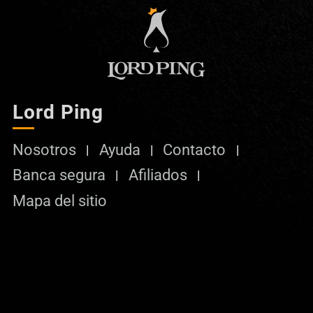
Lord Ping
Nosotros
Ayuda
Contacto
Banca segura
Afiliados
Mapa del sitio