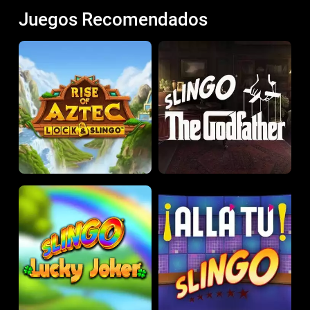
Juegos Recomendados