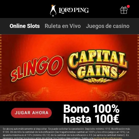
Online Slots
Ruleta en Vivo
Juegos de casino
Se abona automáticamente al depositar. Se puede solicitar la cancelación. Depósito mínimo: €10, Bonificación máx.
€100. DG de 60x la cantidad de la bonificación (las tragamonedas cuentan un 100% y los otros juegos un 10%). La
apuesta máxima es el 10% (mínimo €0,10) de la cantidad de la bonificación o €5 (se aplica la cantidad menor). Es
necesario solicitar los bonos antes de utilizar los fondos depositados. Sujeto a la
política de bonificaciones.