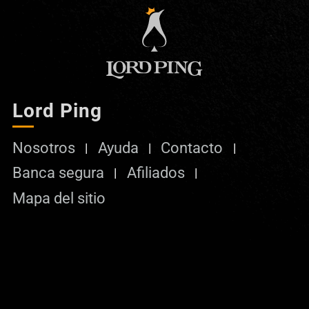
Lord Ping
Nosotros
Ayuda
Contacto
Banca segura
Afiliados
Mapa del sitio