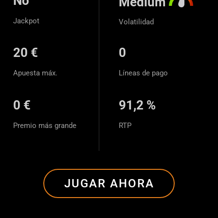
No
Medium
Jackpot
Volatilidad
20 €
0
Apuesta máx.
Líneas de pago
0 €
91,2 %
Premio más grande
RTP
JUGAR AHORA