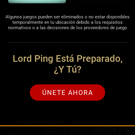
Algunos juegos pueden ser eliminados o no estar disponibles
temporalmente en tu ubicación debido a los requisitos
normativos o a las decisiones de los proveedores de juego
Lord Ping Está Preparado,
¿y Tú?
ÚNETE AHORA