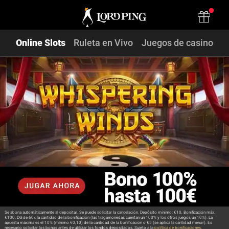
Online Slots
Ruleta en Vivo
Juegos de casino
Se abona automáticamente al depositar. Se puede solicitar la cancelación. Depósito mínimo: €10, Bonificación máx.
€100. DG de 60x la cantidad de la bonificación (las tragamonedas cuentan un 100% y los otros juegos un 10%). La
apuesta máxima es el 10% (mínimo €0,10) de la cantidad de la bonificación o €5 (se aplica la cantidad menor). Es
necesario solicitar los bonos antes de utilizar los fondos depositados. Sujeto a la
política de bonificaciones.