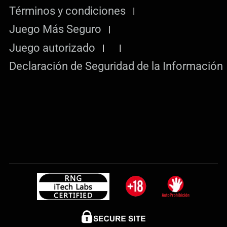
Términos y condiciones
Juego Más Seguro
Juego autorizado
Declaración de Seguridad de la Información