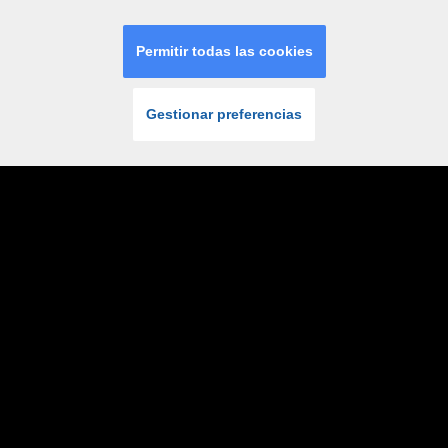
INICIAR
ÚNETE
SESIÓN