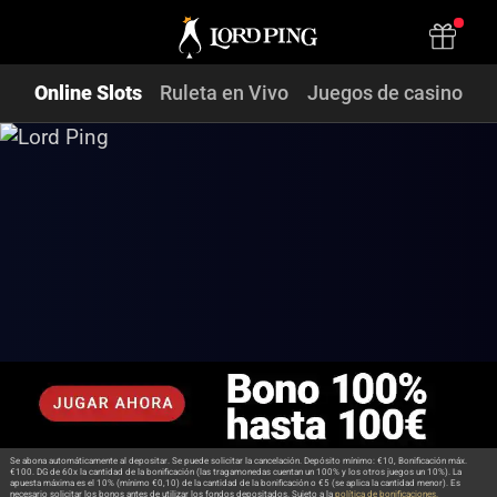
Online Slots
Ruleta en Vivo
Juegos de casino
Se abona automáticamente al depositar. Se puede solicitar la cancelación. Depósito mínimo: €10, Bonificación máx.
€100. DG de 60x la cantidad de la bonificación (las tragamonedas cuentan un 100% y los otros juegos un 10%). La
apuesta máxima es el 10% (mínimo €0,10) de la cantidad de la bonificación o €5 (se aplica la cantidad menor). Es
necesario solicitar los bonos antes de utilizar los fondos depositados. Sujeto a la
política de bonificaciones.