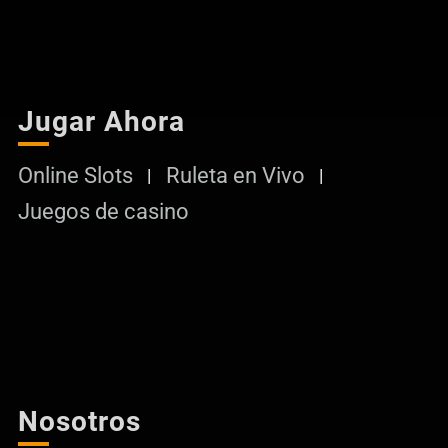
Jugar Ahora
Online Slots
Ruleta en Vivo
Juegos de casino
Nosotros