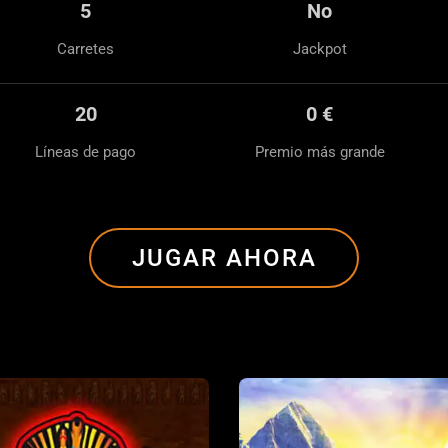
5
No
Carretes
Jackpot
20
0 €
Líneas de pago
Premio más grande
JUGAR AHORA