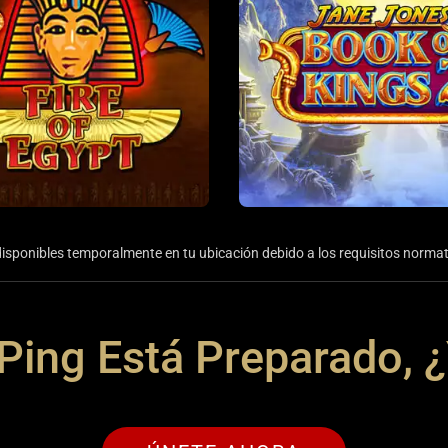
isponibles temporalmente en tu ubicación debido a los requisitos normati
Ping Está Preparado, 