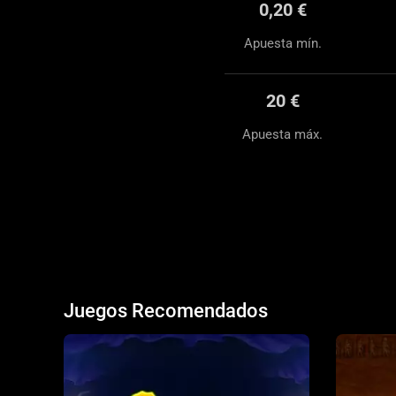
0,20 €
Apuesta mín.
20 €
Apuesta máx.
Juegos Recomendados