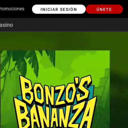
Promociones
INICIAR SESIÓN
ÚNETE
asino