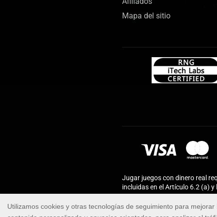
Afiliados
Mapa del sitio