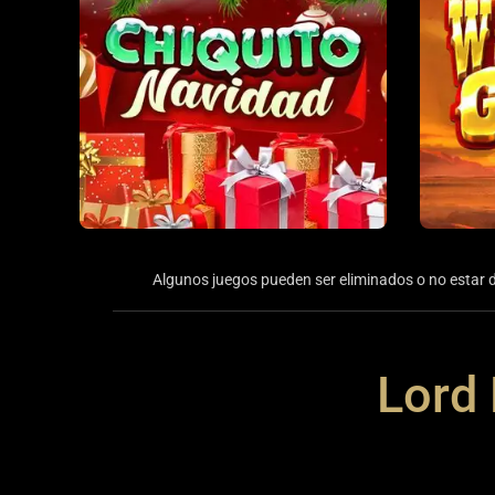
Algunos juegos pueden ser eliminados o no estar d
Lord 