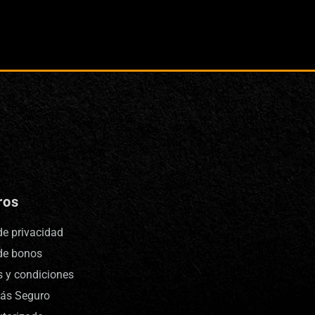
ros
 de privacidad
 de bonos
 y condiciones
ás Seguro