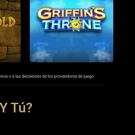
vos o a las decisiones de los proveedores de juego
¿y Tú?