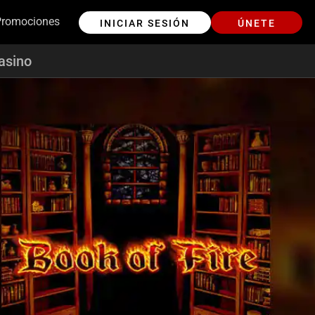
Promociones
INICIAR SESIÓN
ÚNETE
asino