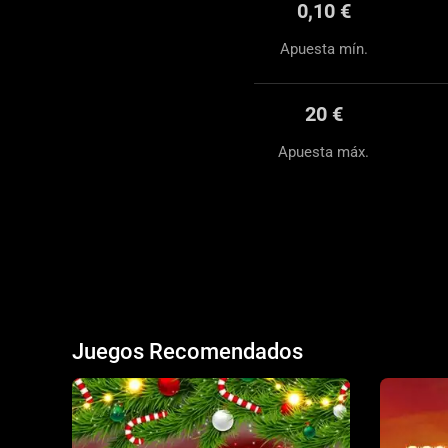
0,10 €
Apuesta mín.
20 €
Apuesta máx.
Juegos Recomendados