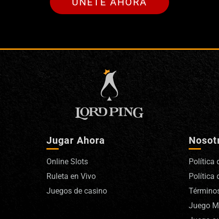
ÚNETE AHORA
Jugar Ahora
Nosot
Online Slots
Política
Ruleta en Vivo
Política
Juegos de casino
Términos
Juego M