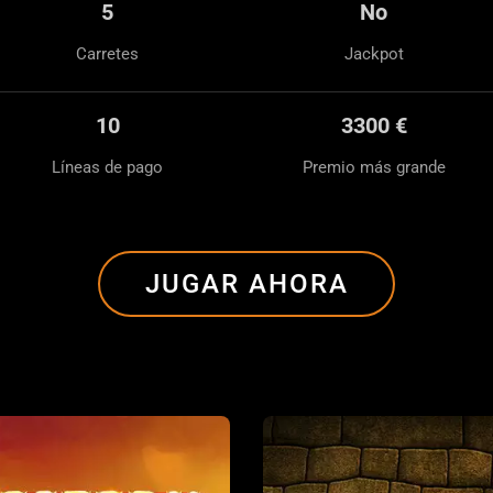
5
No
Carretes
Jackpot
10
3300 €
Líneas de pago
Premio más grande
JUGAR AHORA