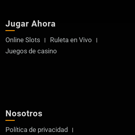
Jugar Ahora
Online Slots
Ruleta en Vivo
Juegos de casino
Nosotros
Política de privacidad