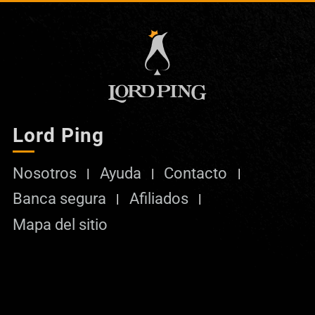
Lord Ping
Nosotros
Ayuda
Contacto
Banca segura
Afiliados
Mapa del sitio