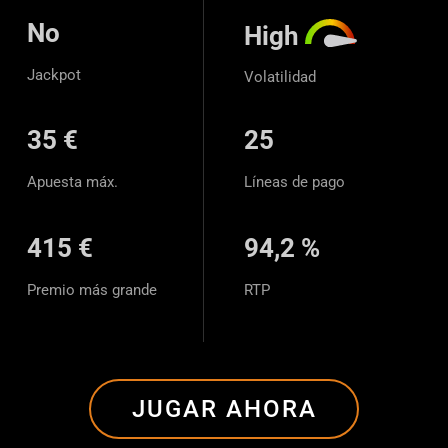
No
High
Jackpot
Volatilidad
35 €
25
Apuesta máx.
Líneas de pago
415 €
94,2 %
Premio más grande
RTP
JUGAR AHORA