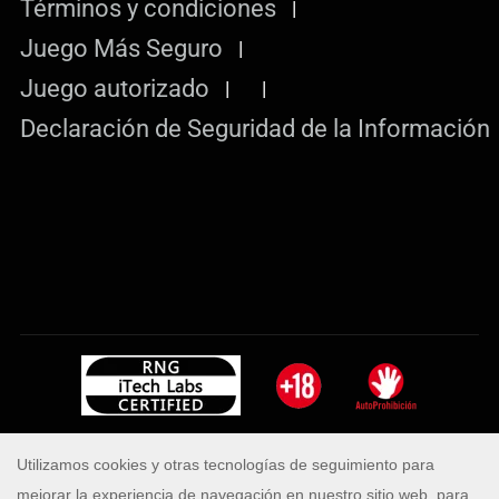
Términos y condiciones
Juego Más Seguro
Juego autorizado
Declaración de Seguridad de la Información