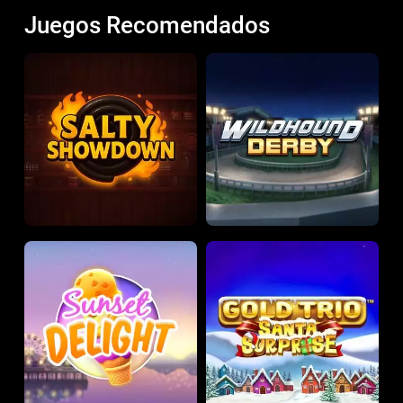
Juegos Recomendados