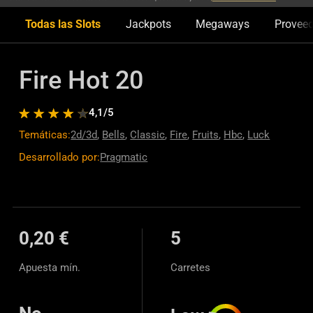
Todas las Slots
Jackpots
Megaways
Provee
Fire Hot 20
4,1
/5
Temáticas:
2d/3d
,
Bells
,
Classic
,
Fire
,
Fruits
,
Hbc
,
Luck
Desarrollado por:
Pragmatic
0,20 €
5
Apuesta mín.
Carretes