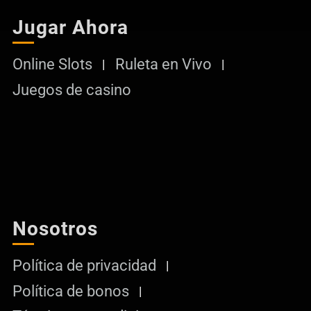
Jugar Ahora
Online Slots
Ruleta en Vivo
Juegos de casino
Nosotros
Política de privacidad
Política de bonos