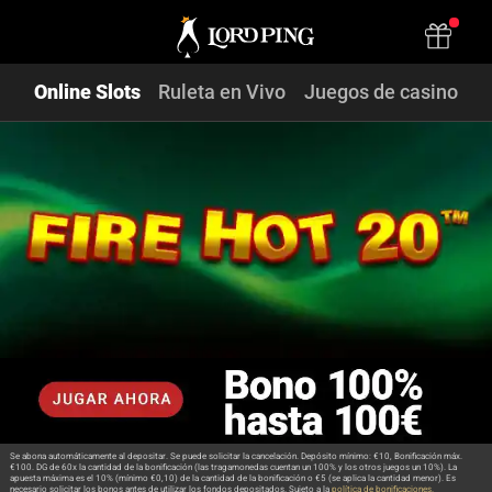
Online Slots
Ruleta en Vivo
Juegos de casino
Se abona automáticamente al depositar. Se puede solicitar la cancelación. Depósito mínimo: €10, Bonificación máx.
€100. DG de 60x la cantidad de la bonificación (las tragamonedas cuentan un 100% y los otros juegos un 10%). La
apuesta máxima es el 10% (mínimo €0,10) de la cantidad de la bonificación o €5 (se aplica la cantidad menor). Es
necesario solicitar los bonos antes de utilizar los fondos depositados. Sujeto a la
política de bonificaciones.