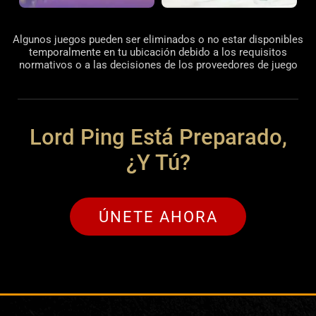
Algunos juegos pueden ser eliminados o no estar disponibles
temporalmente en tu ubicación debido a los requisitos
normativos o a las decisiones de los proveedores de juego
Lord Ping Está Preparado,
¿y Tú?
ÚNETE AHORA