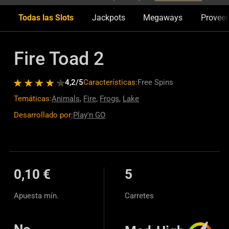
Todas las Slots
Jackpots
Megaways
Provee
Fire Toad 2
4,2
/5
Características:
Free Spins
Temáticas:
Animals
,
Fire
,
Frogs
,
Lake
Desarrollado por:
Play'n GO
0,10 €
5
Apuesta mín.
Carretes