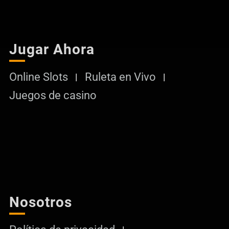
Jugar Ahora
Online Slots
Ruleta en Vivo
Juegos de casino
Nosotros