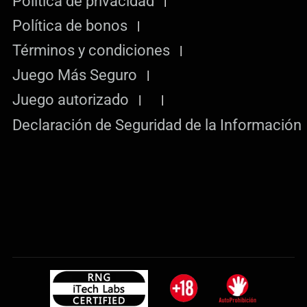
Política de privacidad
Política de bonos
Términos y condiciones
Juego Más Seguro
Juego autorizado
Declaración de Seguridad de la Información