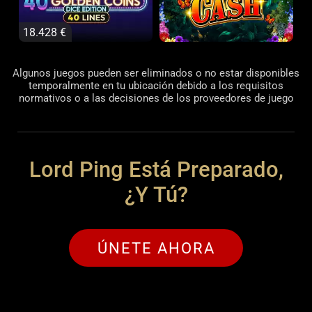
18.428 €
Algunos juegos pueden ser eliminados o no estar disponibles
temporalmente en tu ubicación debido a los requisitos
normativos o a las decisiones de los proveedores de juego
Lord Ping Está Preparado,
¿y Tú?
ÚNETE AHORA