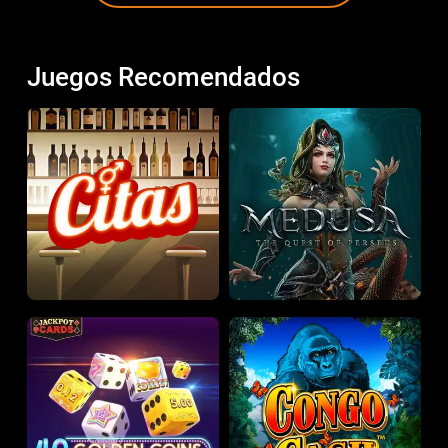
Juegos Recomendados