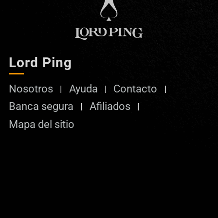
Lord Ping
Nosotros
Ayuda
Contacto
Banca segura
Afiliados
Mapa del sitio