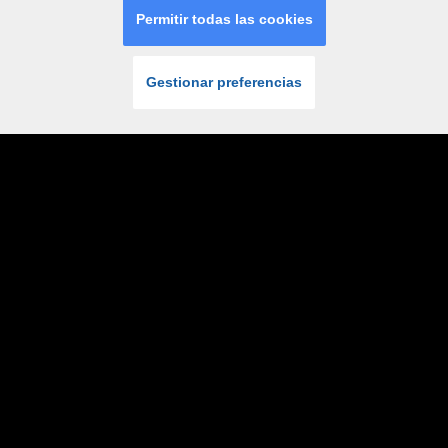
INICIAR
ÚNETE
SESIÓN
V: 2.2.0 All rights reserved. January 2020