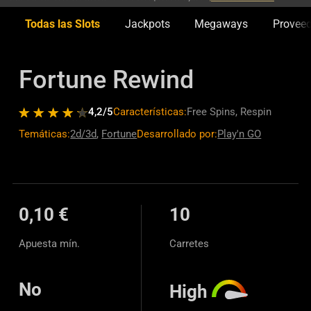
Todas las Slots
Jackpots
Megaways
Provee
Fortune Rewind
4,2
/5
Características:
Free Spins, Respin
Temáticas:
2d/3d
,
Fortune
Desarrollado por:
Play'n GO
0,10 €
10
Apuesta mín.
Carretes
No
High