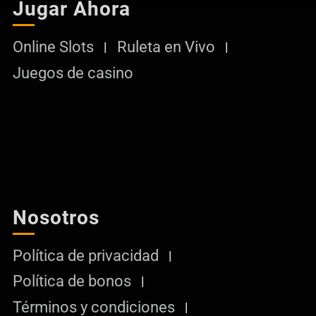
Jugar Ahora
Online Slots
Ruleta en Vivo
Juegos de casino
Nosotros
Política de privacidad
Política de bonos
Términos y condiciones