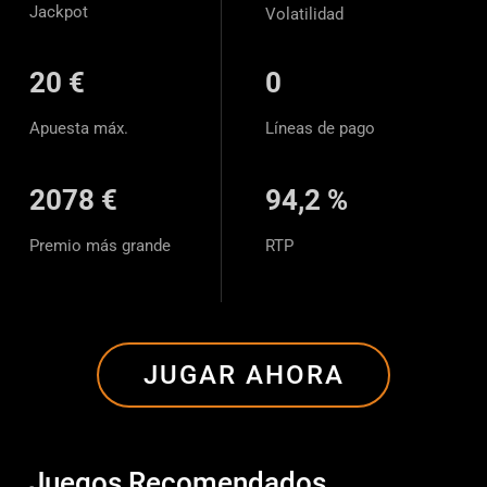
Jackpot
Volatilidad
20 €
0
Apuesta máx.
Líneas de pago
2078 €
94,2 %
Premio más grande
RTP
JUGAR AHORA
Juegos Recomendados