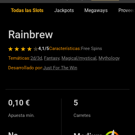
Todas las Slots
Jackpots
Megaways
Provee
Rainbrew
4,1
/5
Características:
Free Spins
Temáticas:
2d/3d
,
Fantasy
,
Magical/mystical
,
Mythology
Desarrollado por:
Just For The Win
0,10 €
5
Apuesta mín.
Carretes