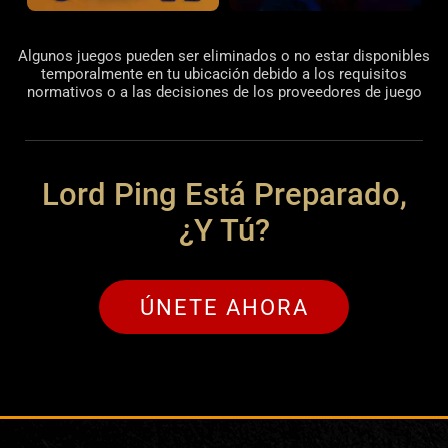
Algunos juegos pueden ser eliminados o no estar disponibles
temporalmente en tu ubicación debido a los requisitos
normativos o a las decisiones de los proveedores de juego
Lord Ping Está Preparado,
¿y Tú?
ÚNETE AHORA