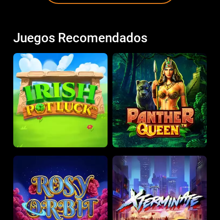
Juegos Recomendados