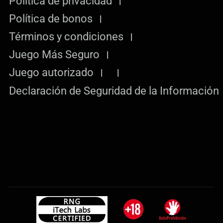
Política de privacidad
Política de bonos
Términos y condiciones
Juego Más Seguro
Juego autorizado
Declaración de Seguridad de la Información