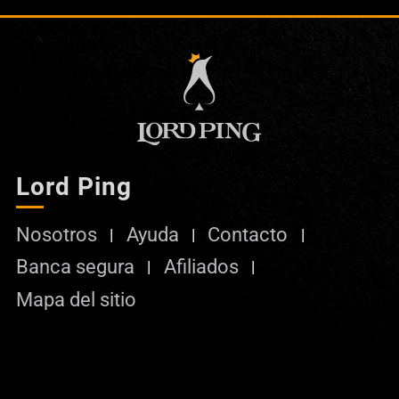
Lord Ping
Nosotros
Ayuda
Contacto
Banca segura
Afiliados
Mapa del sitio