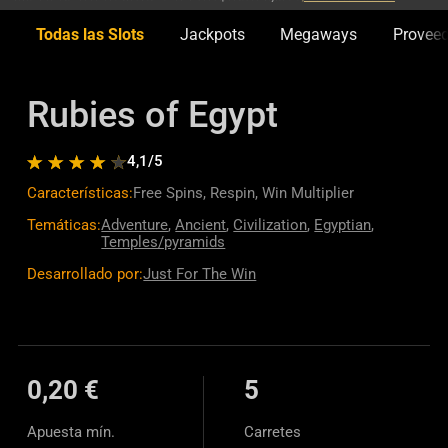
Todas las Slots
Jackpots
Megaways
Provee
Rubies of Egypt
4,1
/5
Características:
Free Spins, Respin, Win Multiplier
Temáticas:
Adventure
,
Ancient
,
Civilization
,
Egyptian
,
Temples/pyramids
Desarrollado por:
Just For The Win
0,20 €
5
Apuesta mín.
Carretes