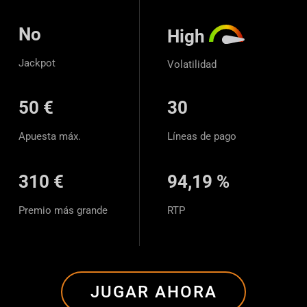
No
High
Jackpot
Volatilidad
50 €
30
Apuesta máx.
Líneas de pago
310 €
94,19 %
Premio más grande
RTP
JUGAR AHORA