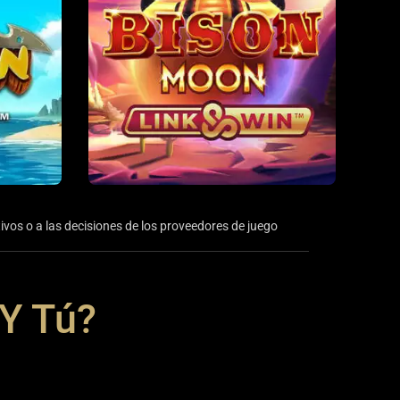
vos o a las decisiones de los proveedores de juego
¿y Tú?