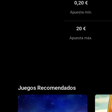
0,20 €
Apuesta mín.
20 €
Apuesta máx.
Juegos Recomendados