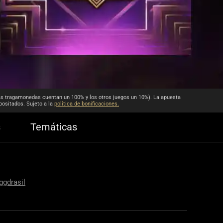
(las tragamonedas cuentan un 100% y los otros juegos un 10%). La apuesta
positados. Sujeto a la
política de bonificaciones.
s
Temáticas
ggdrasil