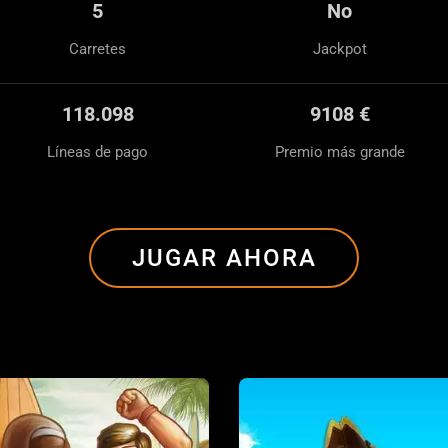
5
No
Carretes
Jackpot
118.098
9108 €
Líneas de pago
Premio más grande
JUGAR AHORA