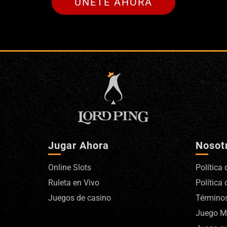
ÚNETE AHORA
Jugar Ahora
Nosot
Online Slots
Política
Ruleta en Vivo
Política
Juegos de casino
Términos
Juego M