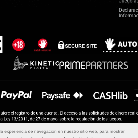
Juego a
Declarac
Informa