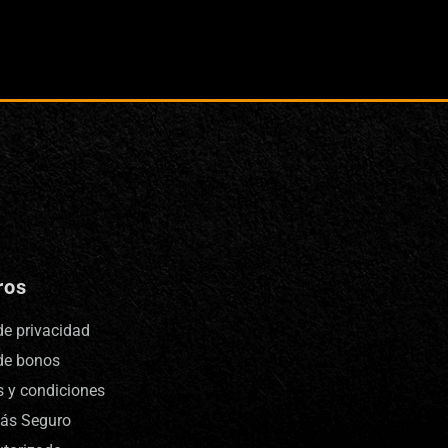
ros
 de privacidad
 de bonos
 y condiciones
ás Seguro