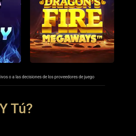
vos o a las decisiones de los proveedores de juego
¿y Tú?