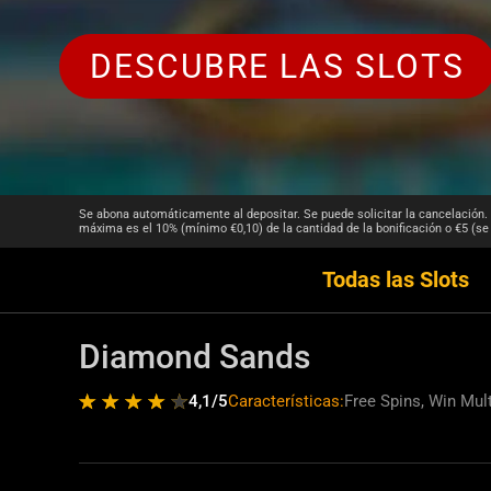
DESCUBRE LAS SLOTS
Se abona automáticamente al depositar. Se puede solicitar la cancelación.
máxima es el 10% (mínimo €0,10) de la cantidad de la bonificación o €5 (se 
Todas las Slots
Diamond Sands
4,1
/5
Características:
Free Spins, Win Mult