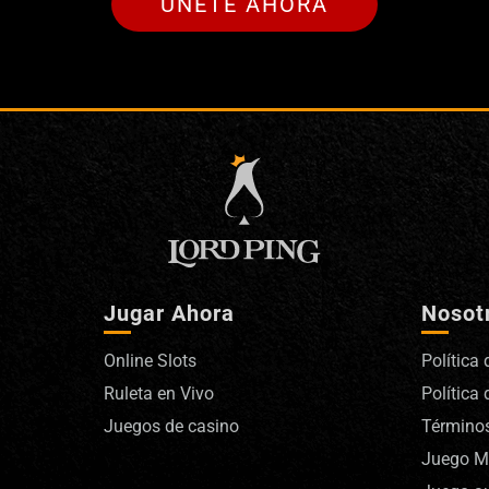
ÚNETE AHORA
Jugar Ahora
Nosot
Online Slots
Política
Ruleta en Vivo
Política
Juegos de casino
Términos
Juego M