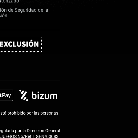
utorizado
ión de Seguridad de la
ción