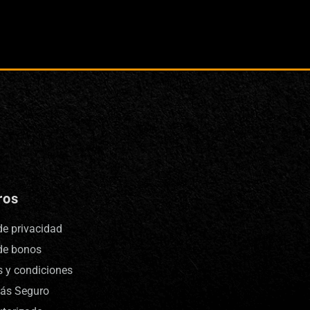
ros
 de privacidad
 de bonos
 y condiciones
ás Seguro