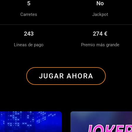
5
No
Carretes
Jackpot
243
274 €
Líneas de pago
Premio más grande
JUGAR AHORA