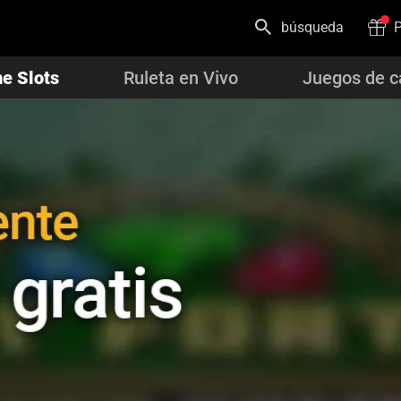
búsqueda
ne Slots
Ruleta en Vivo
Juegos de c