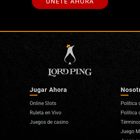
ÚNETE AHORA
Jugar Ahora
Nosot
Online Slots
Política
Ruleta en Vivo
Política
Juegos de casino
Términos
Juego M