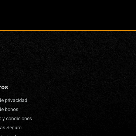
ros
 de privacidad
 de bonos
 y condiciones
ás Seguro