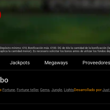
 Depósito mínimo: €10, Bonificación máx. €100. DG de 60x la cantidad de la bonificación 
aplica la cantidad menor). Es necesario solicitar los bonos antes de utilizar los fondos de
Jackpots
Megaways
Proveedore
mbo
s:
Fortune
,
Fortune teller
,
Gems
,
Jungle
,
Lights
Desarrollado por:
Just