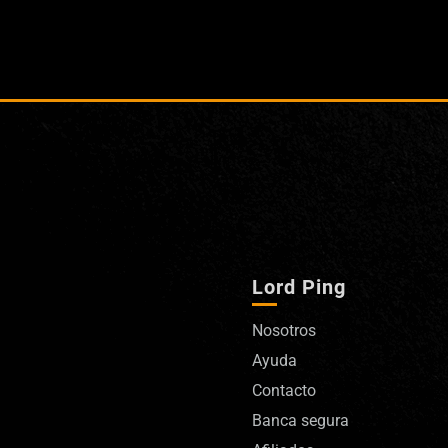
Lord Ping
Nosotros
Ayuda
Contacto
Banca segura