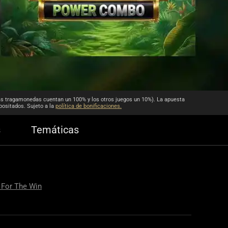
(las tragamonedas cuentan un 100% y los otros juegos un 10%). La apuesta
positados. Sujeto a la
política de bonificaciones.
s
Temáticas
 For The Win